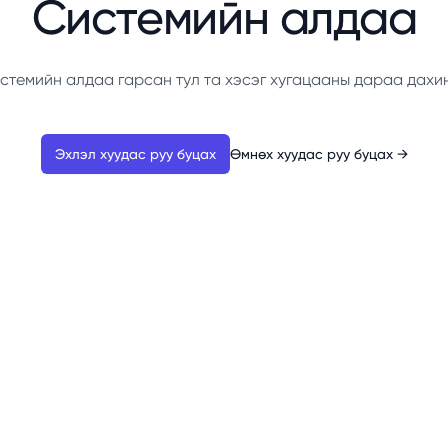
Системийн алдаа
стемийн алдаа гарсан тул та хэсэг хугацааны дараа дахи
Эхлэл хуудас руу буцах
Өмнөх хуудас руу буцах
→