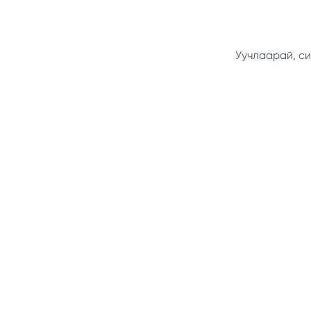
Уучлаарай, си