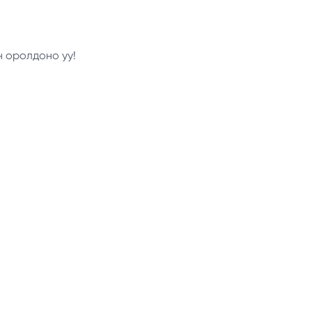
н оролдоно уу!