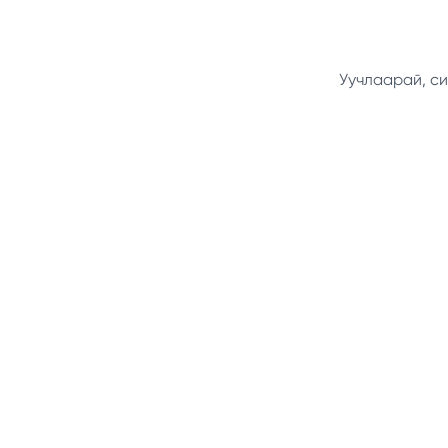
Уучлаарай, си