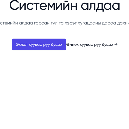
Системийн алдаа
стемийн алдаа гарсан тул та хэсэг хугацааны дараа дахи
Эхлэл хуудас руу буцах
Өмнөх хуудас руу буцах
→