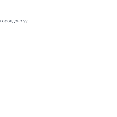
н оролдоно уу!