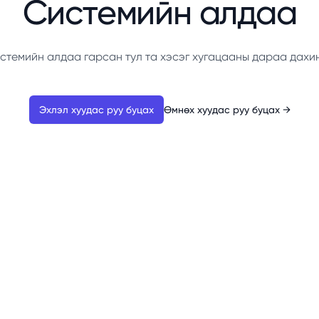
Системийн алдаа
стемийн алдаа гарсан тул та хэсэг хугацааны дараа дахи
Эхлэл хуудас руу буцах
Өмнөх хуудас руу буцах
→