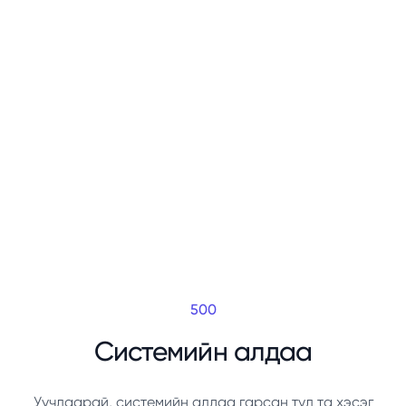
500
Системийн алдаа
Уучлаарай, системийн алдаа гарсан тул та хэсэг