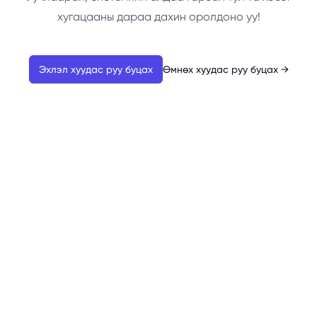
хугацааны дараа дахин оролдоно уу!
Эхлэл хуудас руу буцах
Өмнөх хуудас руу буцах
→