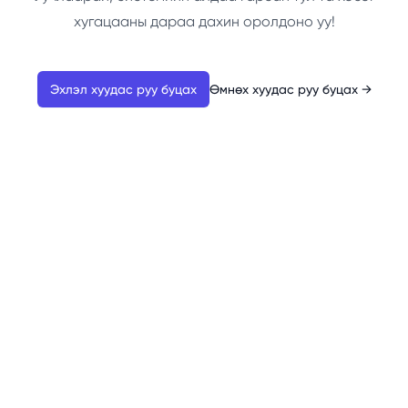
хугацааны дараа дахин оролдоно уу!
Эхлэл хуудас руу буцах
Өмнөх хуудас руу буцах
→