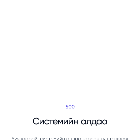
500
Системийн алдаа
Уучлаарай, системийн алдаа гарсан тул та хэсэг