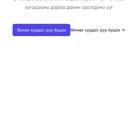
хугацааны дараа дахин оролдоно уу!
Эхлэл хуудас руу буцах
Өмнөх хуудас руу буцах
→