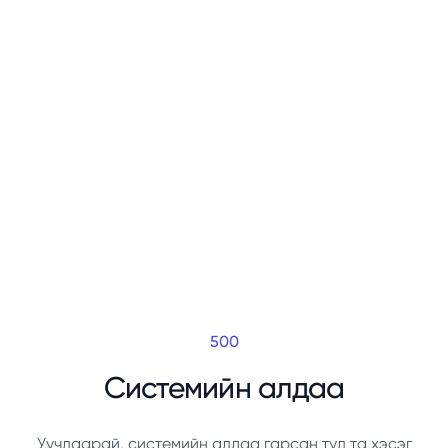
500
Системийн алдаа
Уучлаарай, системийн алдаа гарсан тул та хэсэг