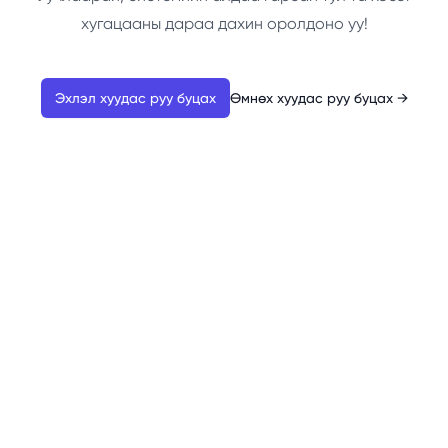
хугацааны дараа дахин оролдоно уу!
Эхлэл хуудас руу буцах
Өмнөх хуудас руу буцах
→