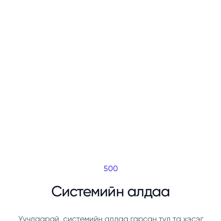
500
Системийн алдаа
Уучлаарай, системийн алдаа гарсан тул та хэсэг