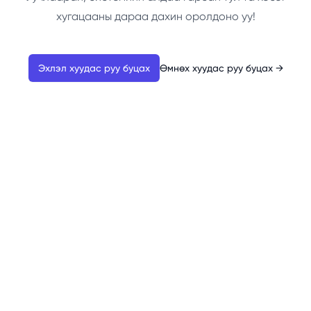
хугацааны дараа дахин оролдоно уу!
Эхлэл хуудас руу буцах
Өмнөх хуудас руу буцах
→