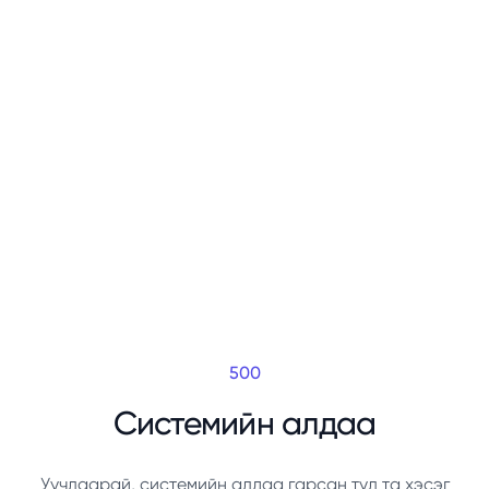
500
Системийн алдаа
Уучлаарай, системийн алдаа гарсан тул та хэсэг