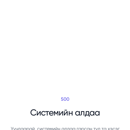
500
Системийн алдаа
Уучлаарай, системийн алдаа гарсан тул та хэсэг