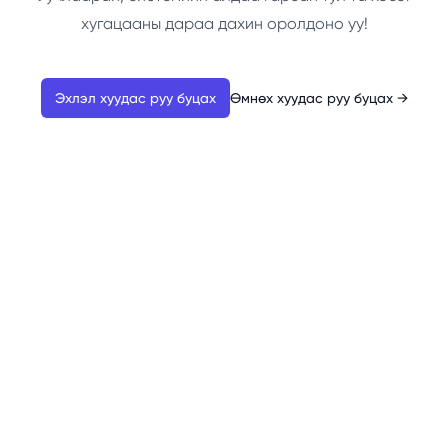
хугацааны дараа дахин оролдоно уу!
Эхлэл хуудас руу буцах
Өмнөх хуудас руу буцах
→