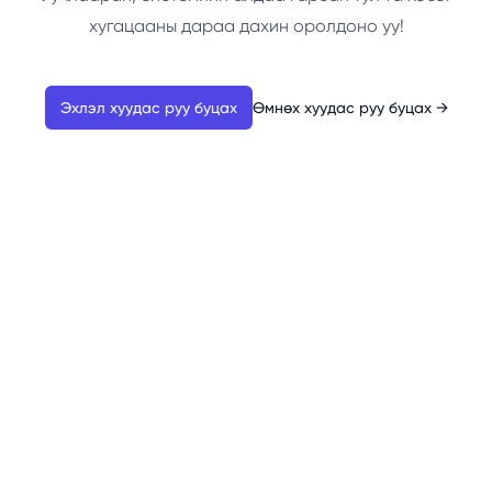
хугацааны дараа дахин оролдоно уу!
Эхлэл хуудас руу буцах
Өмнөх хуудас руу буцах
→