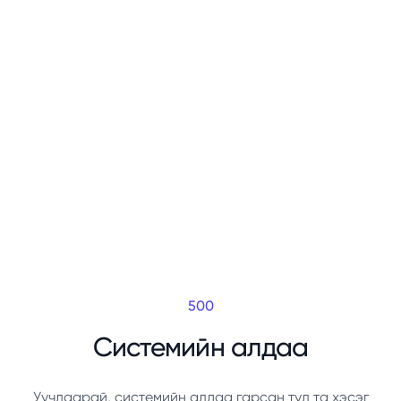
500
Системийн алдаа
Уучлаарай, системийн алдаа гарсан тул та хэсэг