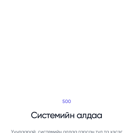
500
Системийн алдаа
Уучлаарай, системийн алдаа гарсан тул та хэсэг