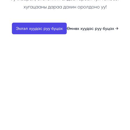
хугацааны дараа дахин оролдоно уу!
Эхлэл хуудас руу буцах
Өмнөх хуудас руу буцах
→