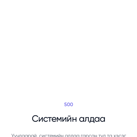
500
Системийн алдаа
Уучлаарай, системийн алдаа гарсан тул та хэсэг