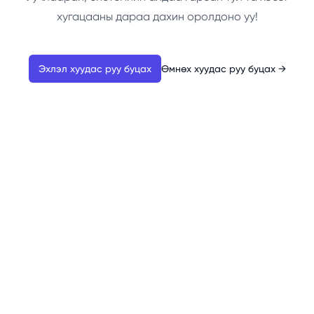
хугацааны дараа дахин оролдоно уу!
Эхлэл хуудас руу буцах
Өмнөх хуудас руу буцах
→