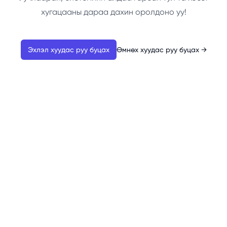
хугацааны дараа дахин оролдоно уу!
Эхлэл хуудас руу буцах
Өмнөх хуудас руу буцах
→