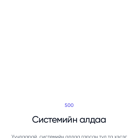
500
Системийн алдаа
Уучлаарай, системийн алдаа гарсан тул та хэсэг