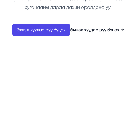
хугацааны дараа дахин оролдоно уу!
Эхлэл хуудас руу буцах
Өмнөх хуудас руу буцах
→