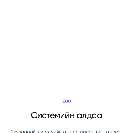
500
Системийн алдаа
Уучлаарай, системийн алдаа гарсан тул та хэсэг