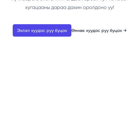
хугацааны дараа дахин оролдоно уу!
Эхлэл хуудас руу буцах
Өмнөх хуудас руу буцах
→