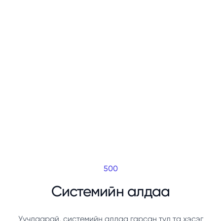
500
Системийн алдаа
Уучлаарай, системийн алдаа гарсан тул та хэсэг