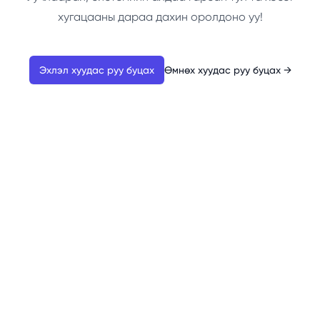
хугацааны дараа дахин оролдоно уу!
Эхлэл хуудас руу буцах
Өмнөх хуудас руу буцах
→