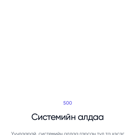
500
Системийн алдаа
Уучлаарай, системийн алдаа гарсан тул та хэсэг