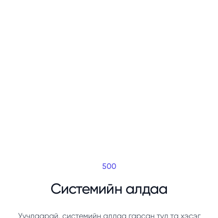
500
Системийн алдаа
Уучлаарай, системийн алдаа гарсан тул та хэсэг