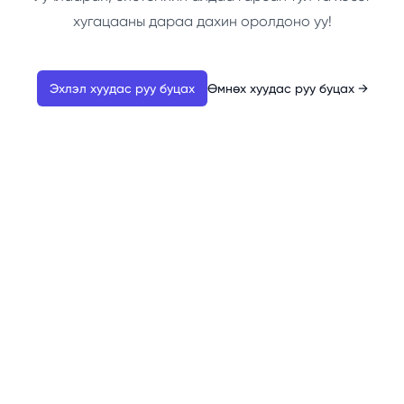
хугацааны дараа дахин оролдоно уу!
Эхлэл хуудас руу буцах
Өмнөх хуудас руу буцах
→