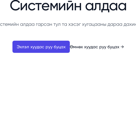
Системийн алдаа
стемийн алдаа гарсан тул та хэсэг хугацааны дараа дахи
Эхлэл хуудас руу буцах
Өмнөх хуудас руу буцах
→