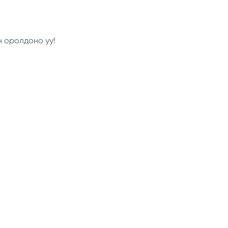
н оролдоно уу!