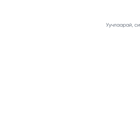
Уучлаарай, си