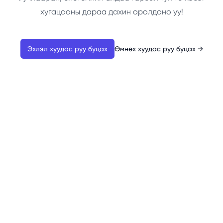
хугацааны дараа дахин оролдоно уу!
Эхлэл хуудас руу буцах
Өмнөх хуудас руу буцах
→