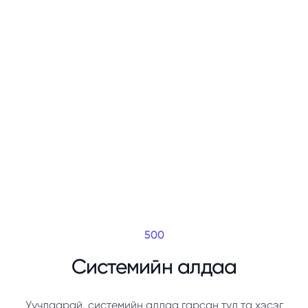
500
Системийн алдаа
Уучлаарай, системийн алдаа гарсан тул та хэсэг