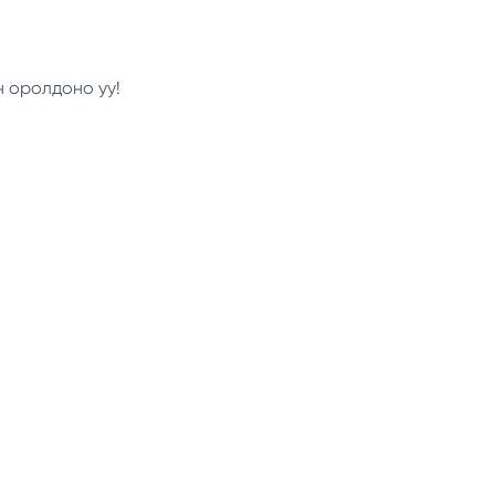
н оролдоно уу!