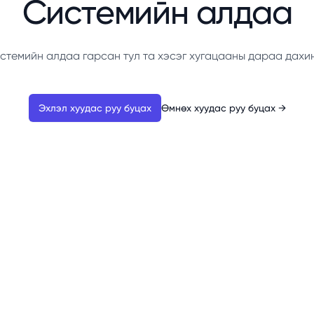
Системийн алдаа
стемийн алдаа гарсан тул та хэсэг хугацааны дараа дахи
Эхлэл хуудас руу буцах
Өмнөх хуудас руу буцах
→