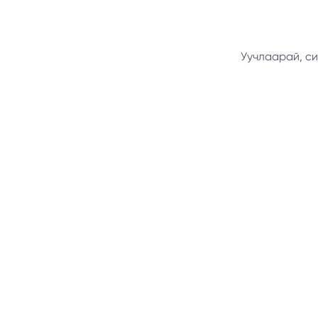
Уучлаарай, си