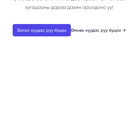
хугацааны дараа дахин оролдоно уу!
Эхлэл хуудас руу буцах
Өмнөх хуудас руу буцах
→