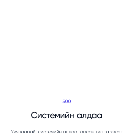
500
Системийн алдаа
Уучлаарай, системийн алдаа гарсан тул та хэсэг