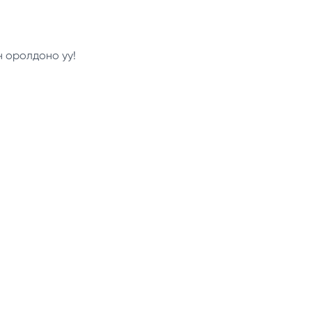
н оролдоно уу!