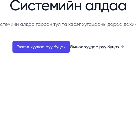
Системийн алдаа
стемийн алдаа гарсан тул та хэсэг хугацааны дараа дахи
Эхлэл хуудас руу буцах
Өмнөх хуудас руу буцах
→