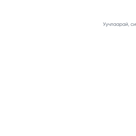
Уучлаарай, си