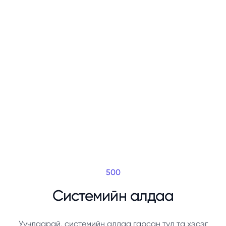
500
Системийн алдаа
Уучлаарай, системийн алдаа гарсан тул та хэсэг