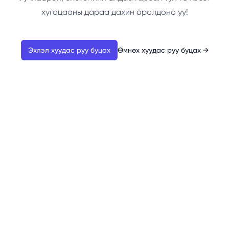
хугацааны дараа дахин оролдоно уу!
Эхлэл хуудас руу буцах
Өмнөх хуудас руу буцах
→