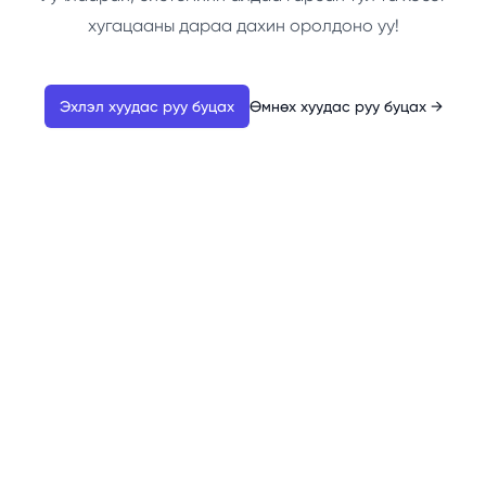
хугацааны дараа дахин оролдоно уу!
Эхлэл хуудас руу буцах
Өмнөх хуудас руу буцах
→