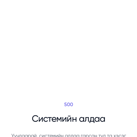
500
Системийн алдаа
Уучлаарай, системийн алдаа гарсан тул та хэсэг