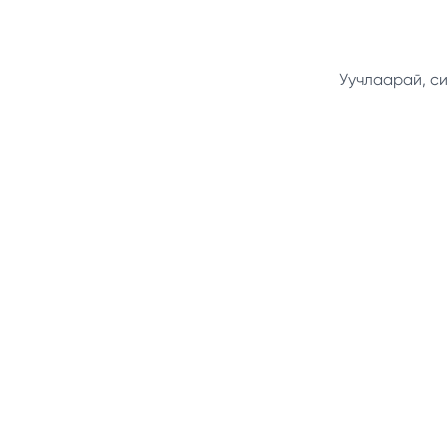
Уучлаарай, си