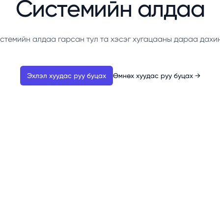
Системийн алдаа
стемийн алдаа гарсан тул та хэсэг хугацааны дараа дахи
Эхлэл хуудас руу буцах
Өмнөх хуудас руу буцах
→