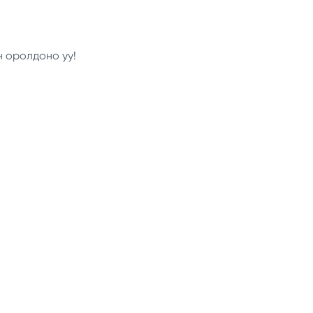
н оролдоно уу!