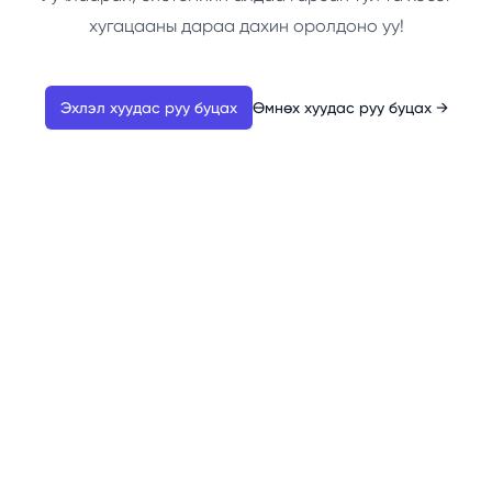
хугацааны дараа дахин оролдоно уу!
Эхлэл хуудас руу буцах
Өмнөх хуудас руу буцах
→