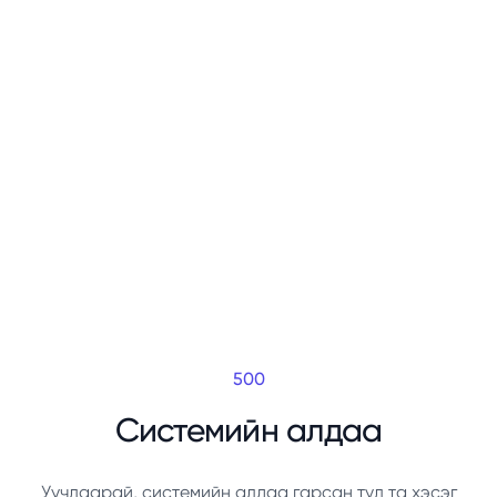
500
Системийн алдаа
Уучлаарай, системийн алдаа гарсан тул та хэсэг