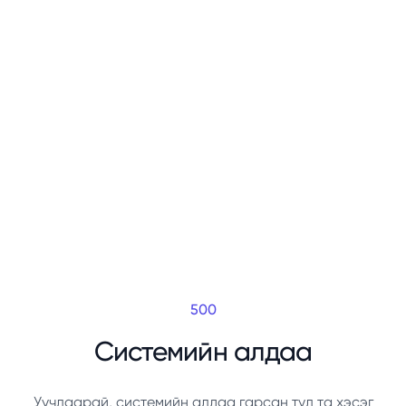
500
Системийн алдаа
Уучлаарай, системийн алдаа гарсан тул та хэсэг