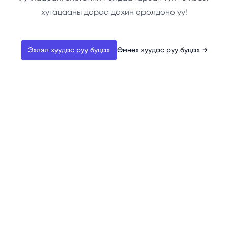
хугацааны дараа дахин оролдоно уу!
Эхлэл хуудас руу буцах
Өмнөх хуудас руу буцах
→