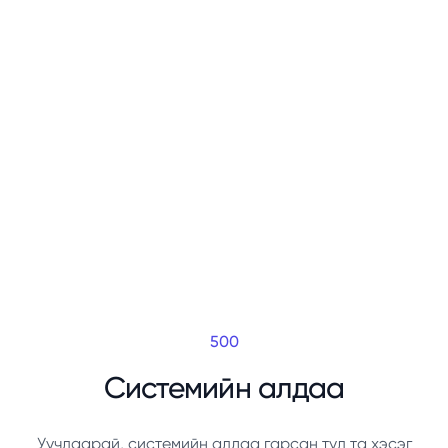
500
Системийн алдаа
Уучлаарай, системийн алдаа гарсан тул та хэсэг