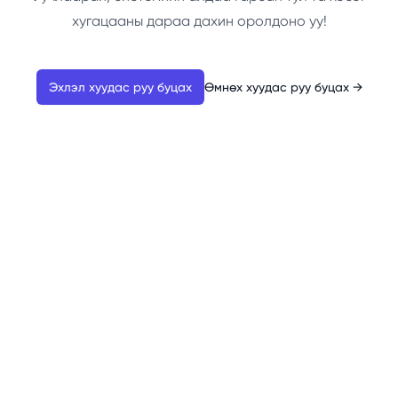
хугацааны дараа дахин оролдоно уу!
Эхлэл хуудас руу буцах
Өмнөх хуудас руу буцах
→