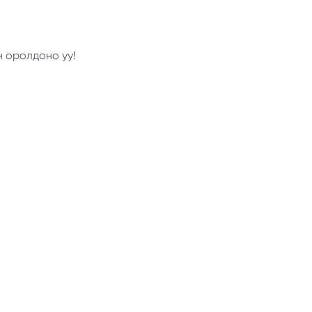
н оролдоно уу!