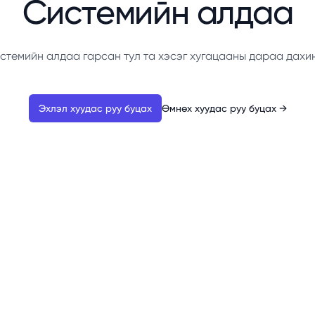
Системийн алдаа
стемийн алдаа гарсан тул та хэсэг хугацааны дараа дахи
Эхлэл хуудас руу буцах
Өмнөх хуудас руу буцах
→