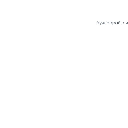
Уучлаарай, си