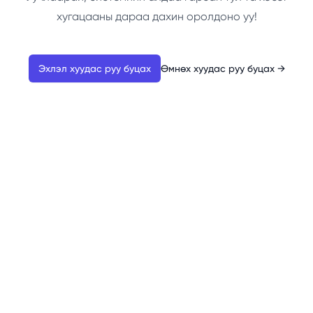
хугацааны дараа дахин оролдоно уу!
Эхлэл хуудас руу буцах
Өмнөх хуудас руу буцах
→