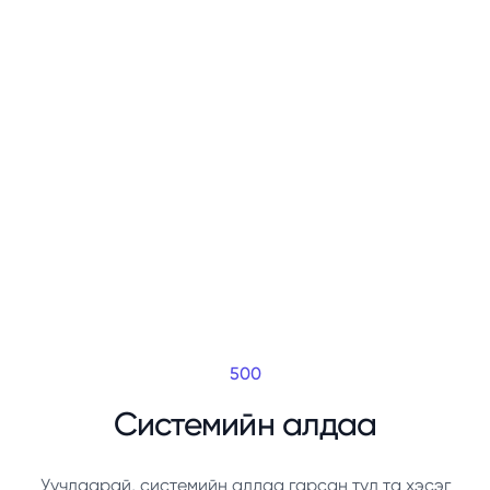
500
Системийн алдаа
Уучлаарай, системийн алдаа гарсан тул та хэсэг