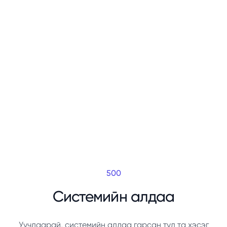
500
Системийн алдаа
Уучлаарай, системийн алдаа гарсан тул та хэсэг