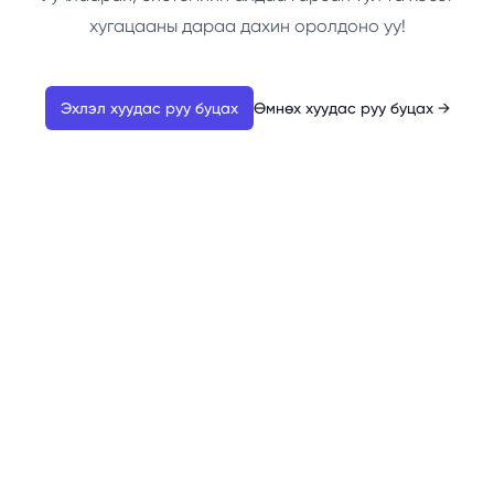
хугацааны дараа дахин оролдоно уу!
Эхлэл хуудас руу буцах
Өмнөх хуудас руу буцах
→