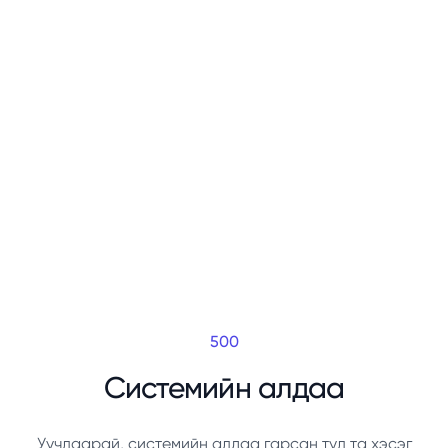
500
Системийн алдаа
Уучлаарай, системийн алдаа гарсан тул та хэсэг