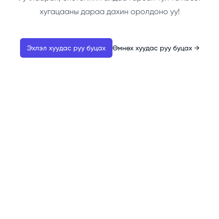
хугацааны дараа дахин оролдоно уу!
Эхлэл хуудас руу буцах
Өмнөх хуудас руу буцах
→