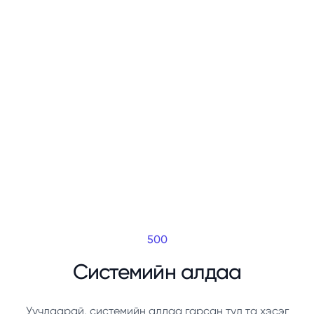
500
Системийн алдаа
Уучлаарай, системийн алдаа гарсан тул та хэсэг