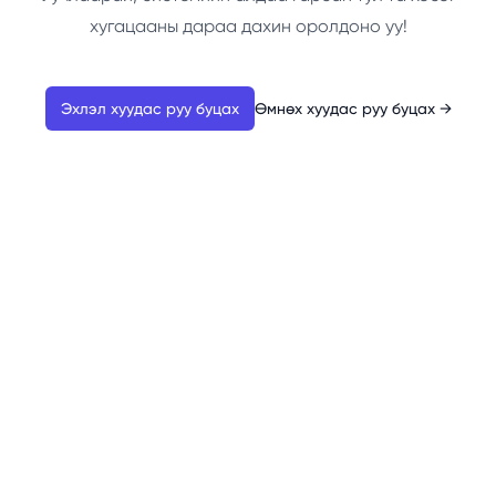
хугацааны дараа дахин оролдоно уу!
Эхлэл хуудас руу буцах
Өмнөх хуудас руу буцах
→