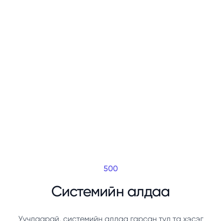
500
Системийн алдаа
Уучлаарай, системийн алдаа гарсан тул та хэсэг