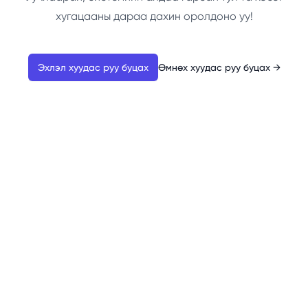
хугацааны дараа дахин оролдоно уу!
Эхлэл хуудас руу буцах
Өмнөх хуудас руу буцах
→