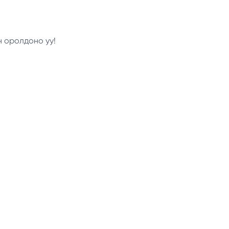
н оролдоно уу!