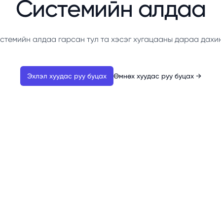
Системийн алдаа
стемийн алдаа гарсан тул та хэсэг хугацааны дараа дахи
Эхлэл хуудас руу буцах
Өмнөх хуудас руу буцах
→