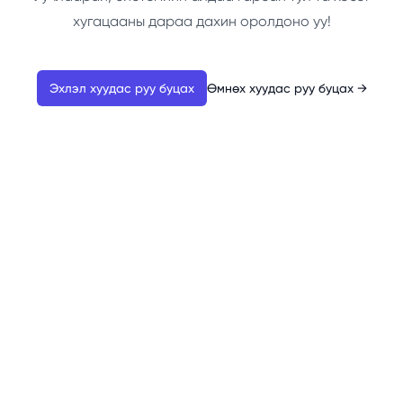
хугацааны дараа дахин оролдоно уу!
Эхлэл хуудас руу буцах
Өмнөх хуудас руу буцах
→