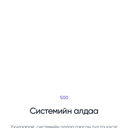
500
Системийн алдаа
Уучлаарай, системийн алдаа гарсан тул та хэсэг