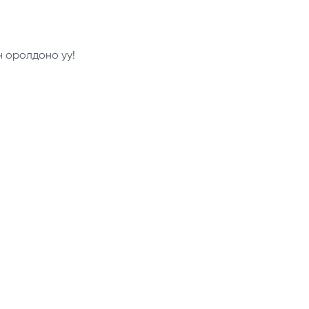
н оролдоно уу!