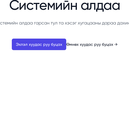
Системийн алдаа
стемийн алдаа гарсан тул та хэсэг хугацааны дараа дахи
Эхлэл хуудас руу буцах
Өмнөх хуудас руу буцах
→