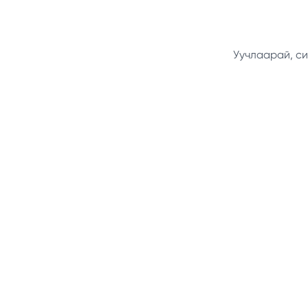
Уучлаарай, си