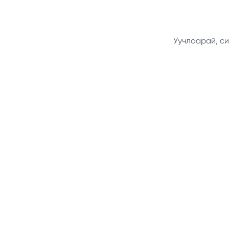
Уучлаарай, си