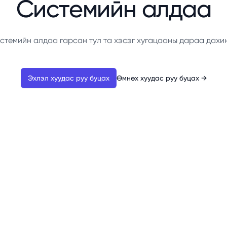
Системийн алдаа
стемийн алдаа гарсан тул та хэсэг хугацааны дараа дахи
Эхлэл хуудас руу буцах
Өмнөх хуудас руу буцах
→