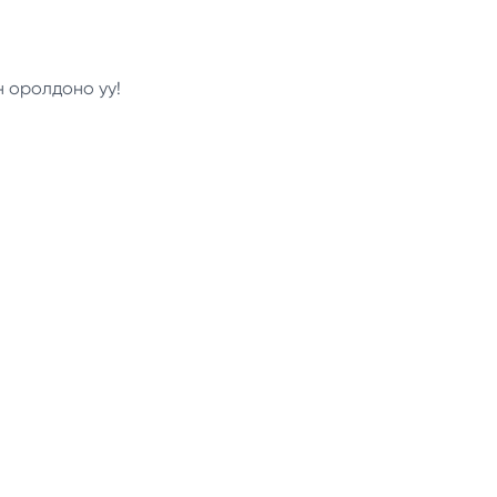
н оролдоно уу!