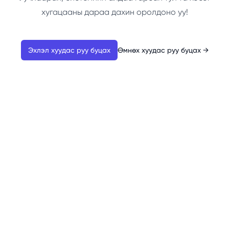
хугацааны дараа дахин оролдоно уу!
Эхлэл хуудас руу буцах
Өмнөх хуудас руу буцах
→