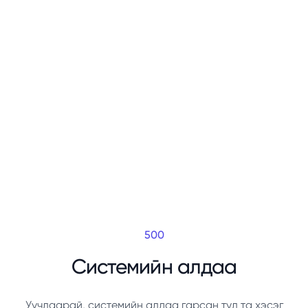
500
Системийн алдаа
Уучлаарай, системийн алдаа гарсан тул та хэсэг