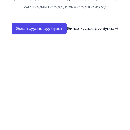
хугацааны дараа дахин оролдоно уу!
Эхлэл хуудас руу буцах
Өмнөх хуудас руу буцах
→