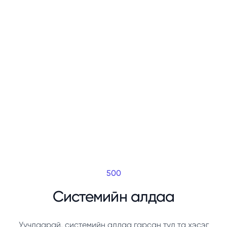
500
Системийн алдаа
Уучлаарай, системийн алдаа гарсан тул та хэсэг