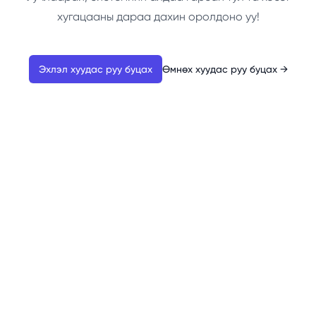
хугацааны дараа дахин оролдоно уу!
Эхлэл хуудас руу буцах
Өмнөх хуудас руу буцах
→