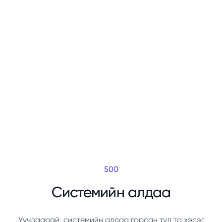
500
Системийн алдаа
Уучлаарай, системийн алдаа гарсан тул та хэсэг