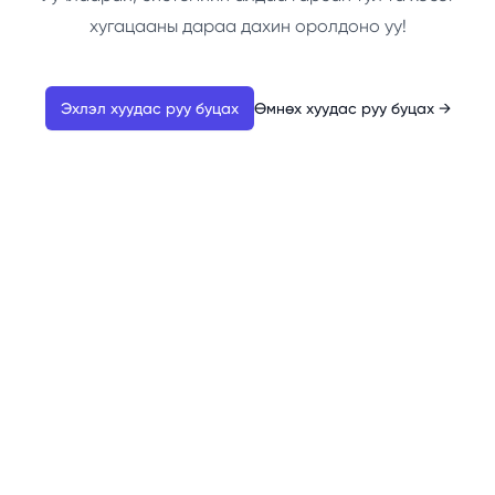
хугацааны дараа дахин оролдоно уу!
Эхлэл хуудас руу буцах
Өмнөх хуудас руу буцах
→