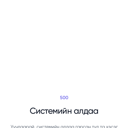
500
Системийн алдаа
Уучлаарай, системийн алдаа гарсан тул та хэсэг