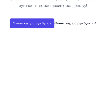
хугацааны дараа дахин оролдоно уу!
Эхлэл хуудас руу буцах
Өмнөх хуудас руу буцах
→