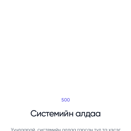
500
Системийн алдаа
Уучлаарай, системийн алдаа гарсан тул та хэсэг