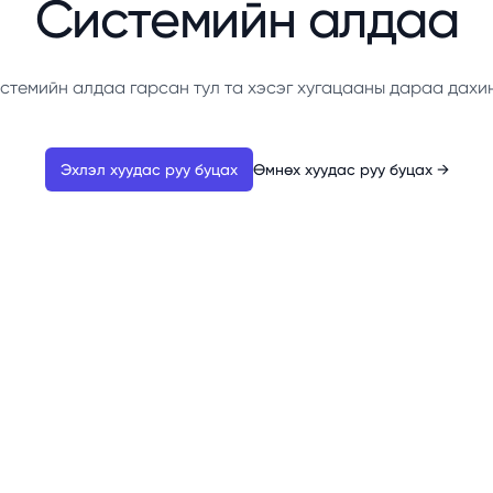
Системийн алдаа
стемийн алдаа гарсан тул та хэсэг хугацааны дараа дахи
Эхлэл хуудас руу буцах
Өмнөх хуудас руу буцах
→