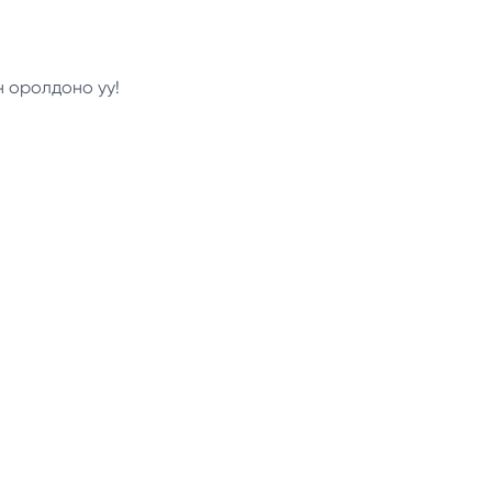
н оролдоно уу!