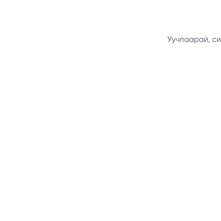
Уучлаарай, си