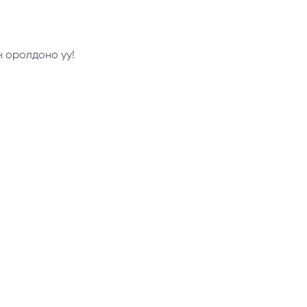
н оролдоно уу!