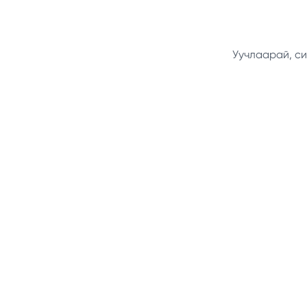
Уучлаарай, си