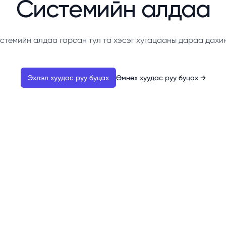
Системийн алдаа
стемийн алдаа гарсан тул та хэсэг хугацааны дараа дахи
Эхлэл хуудас руу буцах
Өмнөх хуудас руу буцах
→