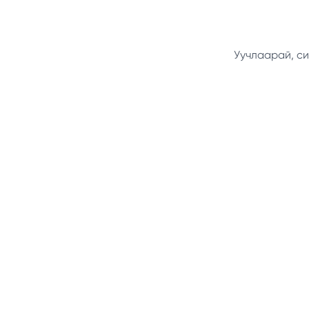
Уучлаарай, си