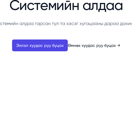
Системийн алдаа
стемийн алдаа гарсан тул та хэсэг хугацааны дараа дахи
Эхлэл хуудас руу буцах
Өмнөх хуудас руу буцах
→