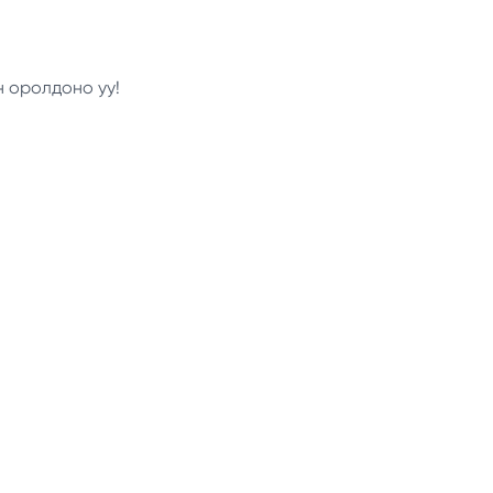
н оролдоно уу!