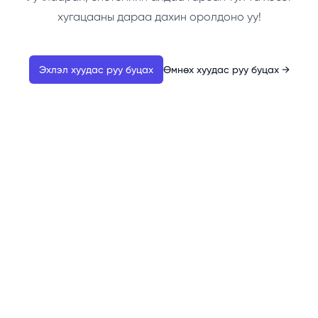
хугацааны дараа дахин оролдоно уу!
Эхлэл хуудас руу буцах
Өмнөх хуудас руу буцах
→