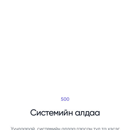
500
Системийн алдаа
Уучлаарай, системийн алдаа гарсан тул та хэсэг