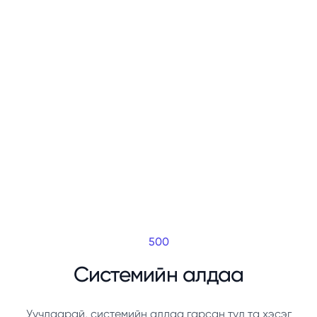
500
Системийн алдаа
Уучлаарай, системийн алдаа гарсан тул та хэсэг