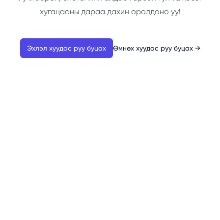
хугацааны дараа дахин оролдоно уу!
Эхлэл хуудас руу буцах
Өмнөх хуудас руу буцах
→