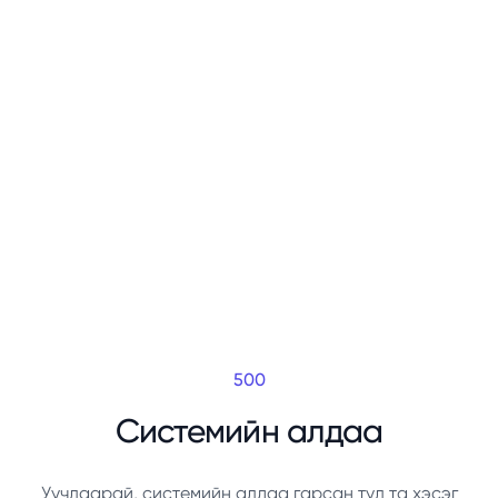
500
Системийн алдаа
Уучлаарай, системийн алдаа гарсан тул та хэсэг