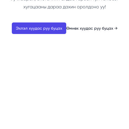
хугацааны дараа дахин оролдоно уу!
Эхлэл хуудас руу буцах
Өмнөх хуудас руу буцах
→