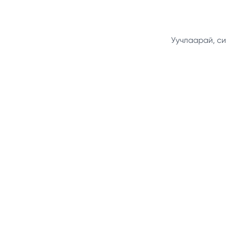
Уучлаарай, си