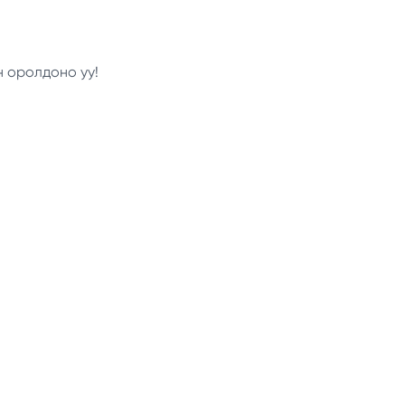
н оролдоно уу!