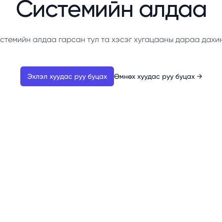
Системийн алдаа
стемийн алдаа гарсан тул та хэсэг хугацааны дараа дахи
Эхлэл хуудас руу буцах
Өмнөх хуудас руу буцах
→